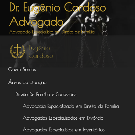
Dr. Eugênio Cardoso
Pular
para
Advogado
o
conteúdo
Advogado Especialista em Direito de Família
Quem Somos
Áreas de atuação
Direito De Família e Sucessões
Advocacia Especializada em Direito de Família
Advogados Especializados em Divórcio
Advogados Especialistas em Inventários