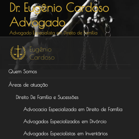
Dr. Eugênio Cardoso
Pular
para
Advogado
o
conteúdo
Advogado Especialista em Direito de Família
Quem Somos
Áreas de atuação
Direito De Família e Sucessões
Advocacia Especializada em Direito de Família
Advogados Especializados em Divórcio
Advogados Especialistas em Inventários