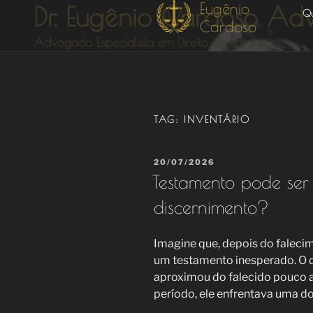
Pular
Dr. Eugênio Cardoso A
Q
para
o
Advogado Especialista em Direito de Família
conteúdo
TAG:
INVENTÁRIO
PUBLICADO
20/07/2026
EM
Testamento pode ser
discernimento?
Imagine que, depois do falecim
um testamento inesperado. O 
aproximou do falecido pouco a
período, ele enfrentava uma d