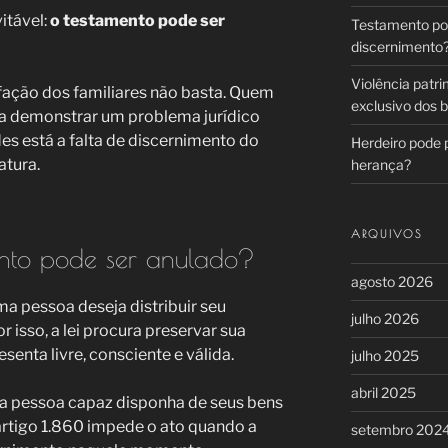
itável:
o testamento pode ser
Testamento pod
discernimento
Violência patri
sfação dos familiares não basta. Quem
exclusivo dos 
a demonstrar um problema jurídico
des está a falta de discernimento do
Herdeiro pode 
atura.
herança?
ARQUIVOS
nto pode ser anulado?
agosto 2026
a pessoa deseja distribuir seu
julho 2026
 isso, a lei procura preservar sua
enta livre, consciente e válida.
julho 2025
abril 2025
a pessoa capaz disponha de seus bens
artigo 1.860 impede o ato quando a
setembro 202