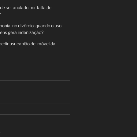
e ser anulado por falta de
?
monial no divórcio: quando o uso
bens gera indenização?
pedir usucapião de imóvel da
4