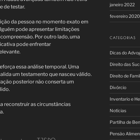
janeiro 2022
 de testar.
fevereiro 2020
ndição da pessoa no momento exato em
Alguém pode apresentar limitações
a compreensão. Por outro lado, uma
CATEGORIAS
cativa pode enfrentar
levante.
Dicas do Advo
Direito das Su
 reforça essa análise temporal. Uma
valida um testamento que nasceu válido.
Direito de Famil
ação posterior não conserta um
Divórcio
ido.
Inventario e H
a reconstruir as circunstâncias
Notícias
a.
Partilha de Be
Pensão Aliment