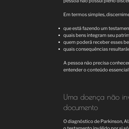
pessoa não possui pleno disc
Em termos simples, discernime
que está fazendo um testamen
quais bens integram seu patri
quem poderá receber esses be
quais consequências resultarã
A pessoa não precisa conhecer
entender o conteúdo essencial 
Uma doença não inv
documento
O diagnóstico de Parkinson, A
o testamento inválido por si s