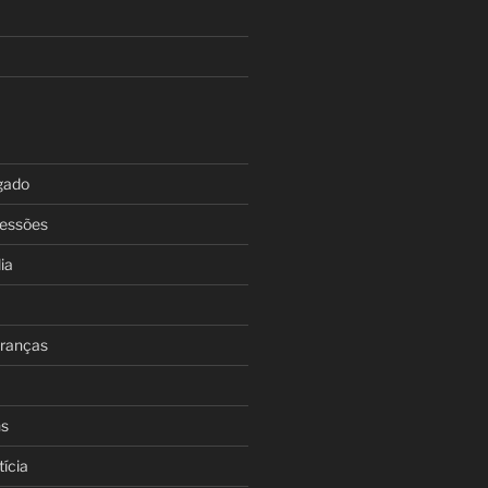
gado
cessões
ia
eranças
ns
ícia