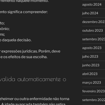
ernimento naquele momento.
agosto 2024
nto significa compreender:
julho 2024
dezembro 202
to;
mônio;
outubro 2023
ns;
setembro 202
o daquela decisão.
agosto 2023
 expressões jurídicas. Porém, deve
julho 2023
e os efeitos de sua escolha.
junho 2023
abril 2023
alida automaticamente o
março 2023
fevereiro 2023
lzheimer ou outra enfermidade não torna
setembro 202
ó. A idade avançada também não retira