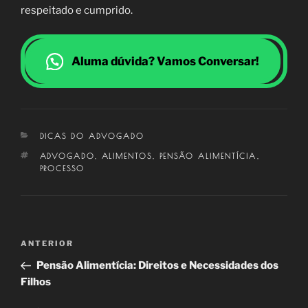
respeitado e cumprido.
Aluma dúvida? Vamos Conversar!
CATEGORIAS
DICAS DO ADVOGADO
TAGS
ADVOGADO
,
ALIMENTOS
,
PENSÃO ALIMENTÍCIA
,
PROCESSO
Navegação
Post
ANTERIOR
de
anterior
Pensão Alimentícia: Direitos e Necessidades dos
Post
Filhos