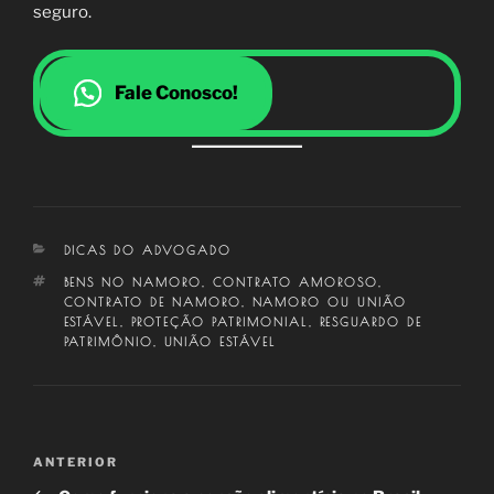
seguro.
Fale Conosco!
CATEGORIAS
DICAS DO ADVOGADO
TAGS
BENS NO NAMORO
,
CONTRATO AMOROSO
,
CONTRATO DE NAMORO
,
NAMORO OU UNIÃO
ESTÁVEL
,
PROTEÇÃO PATRIMONIAL
,
RESGUARDO DE
PATRIMÔNIO
,
UNIÃO ESTÁVEL
Navegação
Post
ANTERIOR
de
anterior