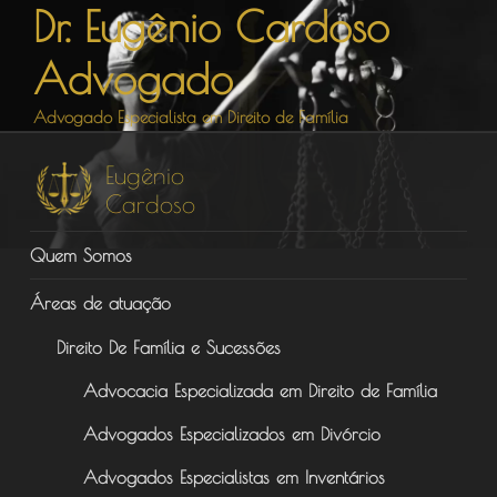
Dr. Eugênio Cardoso
Pular
para
Advogado
o
conteúdo
Advogado Especialista em Direito de Família
Quem Somos
Áreas de atuação
Direito De Família e Sucessões
Advocacia Especializada em Direito de Família
Advogados Especializados em Divórcio
Advogados Especialistas em Inventários