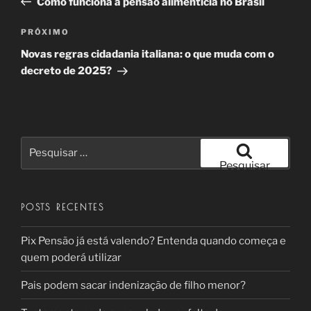
Como funciona a pensão alimentícia no Brasil
Post
Próximo
PRÓXIMO
post
Novas regras cidadania italiana: o que muda com o
decreto de 2025?
Pesquisar
por:
Pesquisar
POSTS RECENTES
Pix Pensão já está valendo? Entenda quando começa e
quem poderá utilizar
Pais podem sacar indenização de filho menor?