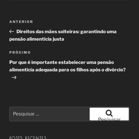
Navegação
Post
ANTERIOR
de
anterior
Direitos das mães solteiras: garantindo uma
Post
pensão alimentícia justa
Próximo
PRÓXIMO
post
Por que é importante estabelecer uma pensão
alimentícia adequada para os filhos após o divórcio?
Pesquisar
por:
Pesquisar
POSTS RECENTES