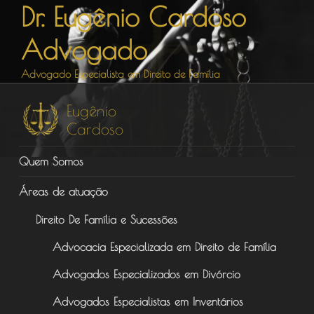
Dr. Eugênio Cardoso
Pular
para
Advogado
o
conteúdo
Advogado Especialista em Direito de Família
Quem Somos
Áreas de atuação
Direito De Família e Sucessões
Advocacia Especializada em Direito de Família
Advogados Especializados em Divórcio
Advogados Especialistas em Inventários