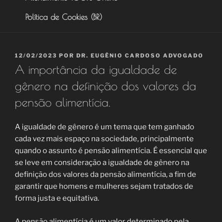
Política de Cookies (BR)
PUBLICADO
12/02/2023
POR
DR. EUGÊNIO CARDOSO ADVOGADO
EM
A importância da igualdade de
gênero na definição dos valores da
pensão alimentícia.
A igualdade de gênero é um tema que tem ganhado
cada vez mais espaço na sociedade, principalmente
quando o assunto é pensão alimentícia. É essencial que
se leve em consideração a igualdade de gênero na
definição dos valores da pensão alimentícia, a fim de
garantir que homens e mulheres sejam tratados de
forma justa e equitativa.
A pensão alimentícia é um valor determinado pela